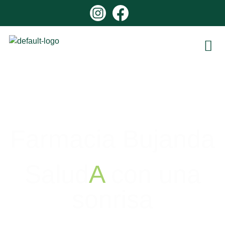
Farmacia Bujanda
Salud
A
con una
sonrisa