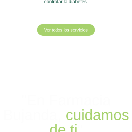
controlar
la diabetes.
Ver todos los servicios
"En Farmacia
Bujanda,
cuidamos
de ti
"