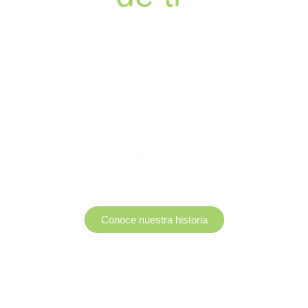
Actualmente, Farmacia Bujanda está
formada por un equipo de 8 personas,
todas ellas con un alto nivel de
profesionalidad, con buena formación,
atentas y dispuestas a atender siempre
vuestras necesidades y solucionar
vuestras dudas sanitarias
Conoce nuestra historia