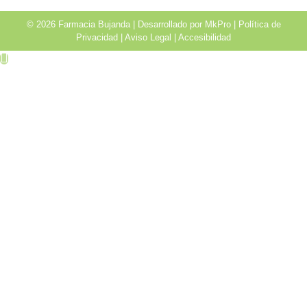
© 2026 Farmacia Bujanda | Desarrollado por
MkPro
|
Política de
Privacidad
|
Aviso Legal
|
Accesibilidad